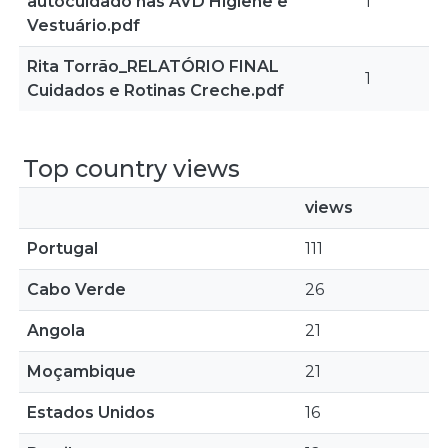
autocuidado nas AVD Higiene e
1
Vestuário.pdf
Rita Torrão_RELATÓRIO FINAL
1
Cuidados e Rotinas Creche.pdf
Top country views
views
Portugal
111
Cabo Verde
26
Angola
21
Moçambique
21
Estados Unidos
16