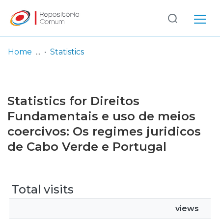
Log
(current)
In
Home
Statistics
Communities
& Collections
Statistics for Direitos
Browse repository
Fundamentais e uso de meios
coercivos: Os regimes juridicos
Entities
de Cabo Verde e Portugal
Total visits
views