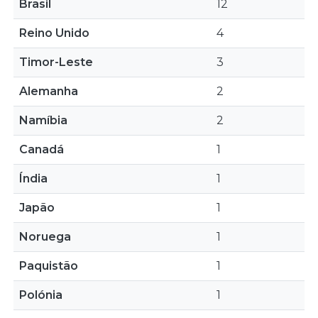
Brasil
12
Reino Unido
4
Timor-Leste
3
Alemanha
2
Namíbia
2
Canadá
1
Índia
1
Japão
1
Noruega
1
Paquistão
1
Polónia
1