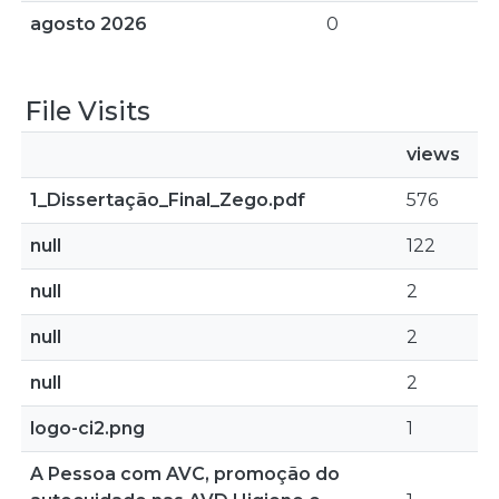
agosto 2026
0
File Visits
views
1_Dissertação_Final_Zego.pdf
576
null
122
null
2
null
2
null
2
logo-ci2.png
1
A Pessoa com AVC, promoção do