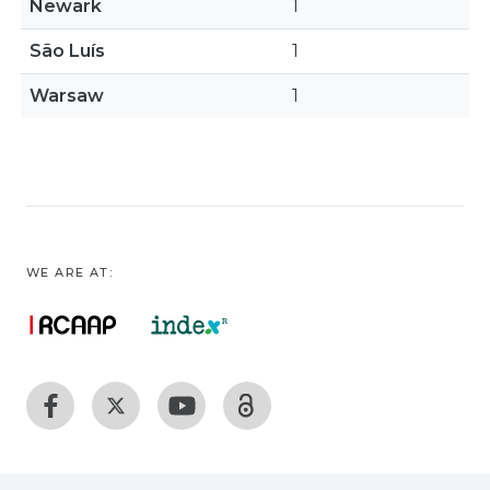
Newark
1
São Luís
1
Warsaw
1
WE ARE AT: