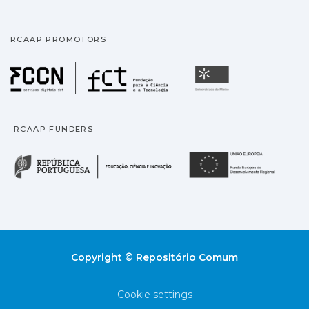
RCAAP PROMOTORS
Fundação para a Ciência
Universidade
RCAAP FUNDERS
República Portuguesa · M
União
Copyright © Repositório Comum
Cookie settings