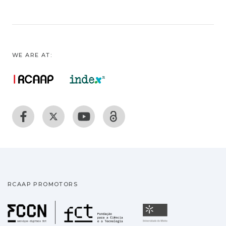
WE ARE AT:
RCAAP PROMOTORS
Fundação para a Ciência
Universidade