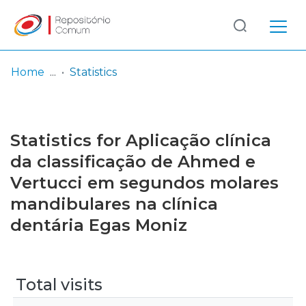
Log
(current)
In
Home
Statistics
Communities
& Collections
Statistics for Aplicação clínica
Browse repository
da classificação de Ahmed e
Vertucci em segundos molares
Entities
mandibulares na clínica
dentária Egas Moniz
Total visits