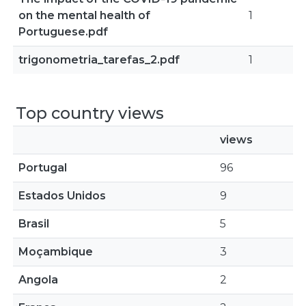
on the mental health of
1
Portuguese.pdf
trigonometria_tarefas_2.pdf
1
Top country views
views
Portugal
96
Estados Unidos
9
Brasil
5
Moçambique
3
Angola
2