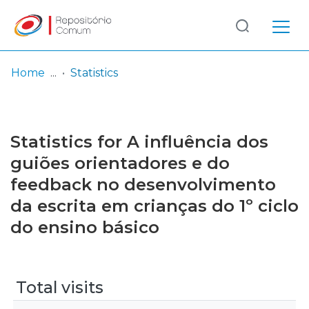
Log
(current)
In
Home
Statistics
Communities
& Collections
Statistics for A influência dos
Browse repository
guiões orientadores e do
feedback no desenvolvimento
Entities
da escrita em crianças do 1º ciclo
do ensino básico
Total visits