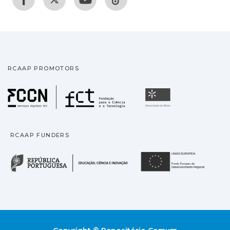
RCAAP PROMOTORS
Fundação para a Ciência
Universidade
RCAAP FUNDERS
República Portuguesa · M
União