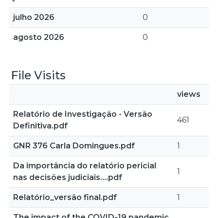
julho 2026
0
agosto 2026
0
File Visits
views
Relatório de Investigação - Versão
461
Definitiva.pdf
GNR 376 Carla Domingues.pdf
1
Da importância do relatório pericial
1
nas decisões judiciais....pdf
Relatório_versão final.pdf
1
The impact of the COVID‐19 pandemic