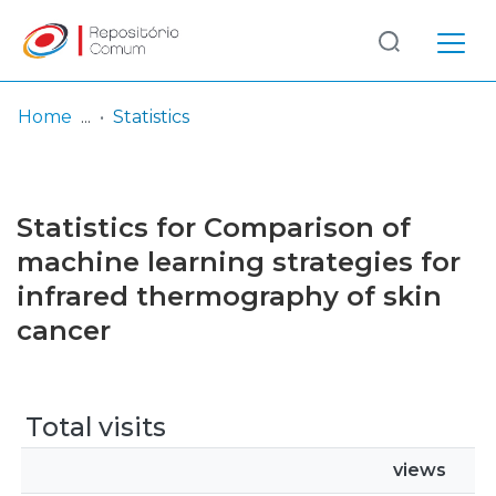
Log
(current)
In
Home
Statistics
Communities
& Collections
Statistics for Comparison of
Browse repository
machine learning strategies for
infrared thermography of skin
Entities
cancer
Total visits
views