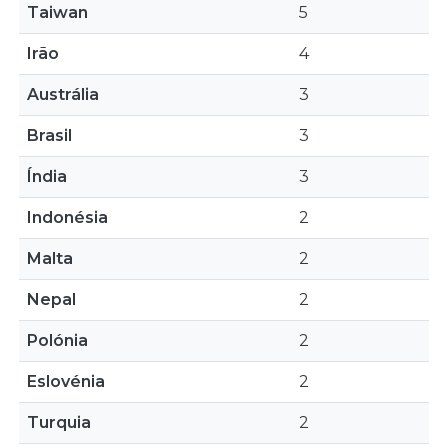
Taiwan
5
Irão
4
Austrália
3
Brasil
3
Índia
3
Indonésia
2
Malta
2
Nepal
2
Polónia
2
Eslovénia
2
Turquia
2