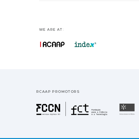
WE ARE AT:
RCAAP PROMOTORS
Fundação pa
U