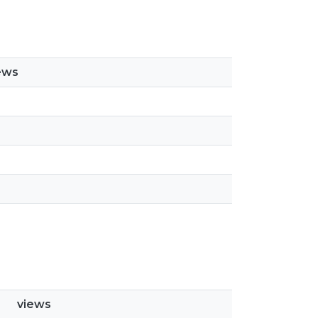
ews
views