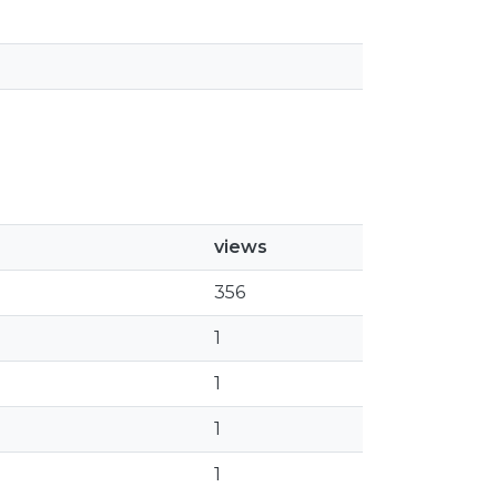
views
356
1
1
1
1