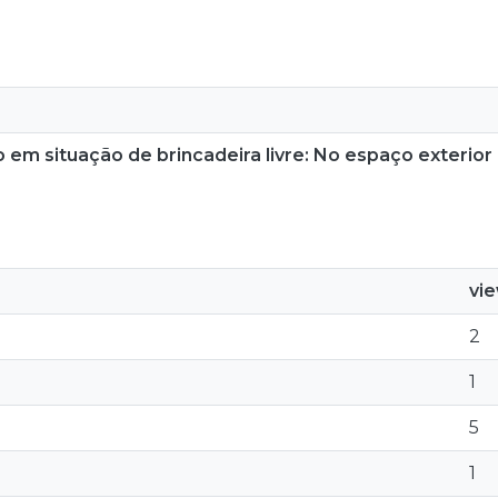
 em situação de brincadeira livre: No espaço exterio
vi
2
1
5
1