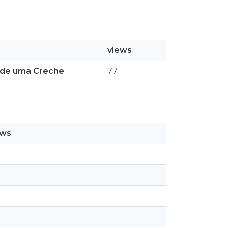
views
r de uma Creche
77
ews