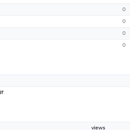
0
0
0
0
df
views