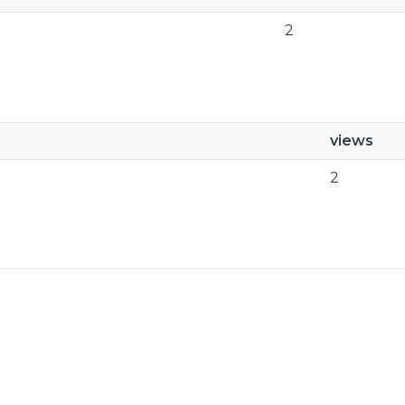
2
views
2