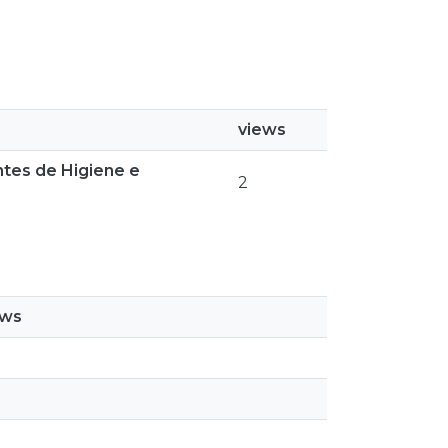
views
ntes de Higiene e
2
ews