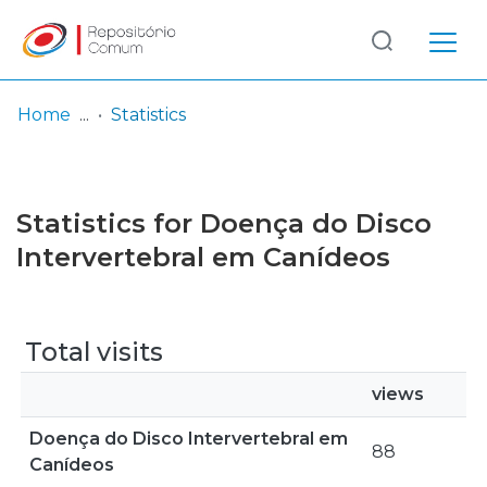
Log
(current)
In
Home
Statistics
Communities
& Collections
Statistics for Doença do Disco
Browse repository
Intervertebral em Canídeos
Entities
Total visits
views
Doença do Disco Intervertebral em
88
Canídeos