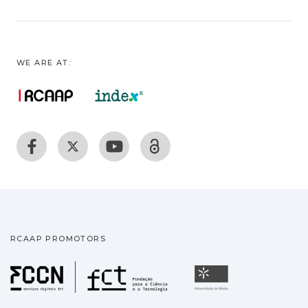
WE ARE AT:
RCAAP PROMOTORS
Fundação para a Ciência
Universidade