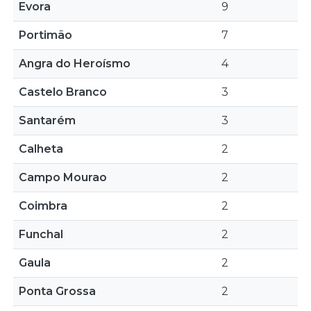
Evora
9
Portimão
7
Angra do Heroísmo
4
Castelo Branco
3
Santarém
3
Calheta
2
Campo Mourao
2
Coimbra
2
Funchal
2
Gaula
2
Ponta Grossa
2