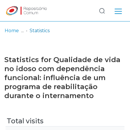
Log
(current)
In
Home
Statistics
Communities
& Collections
Statistics for Qualidade de vida
Browse repository
no idoso com dependência
funcional: influência de um
Entities
programa de reabilitação
durante o internamento
Total visits