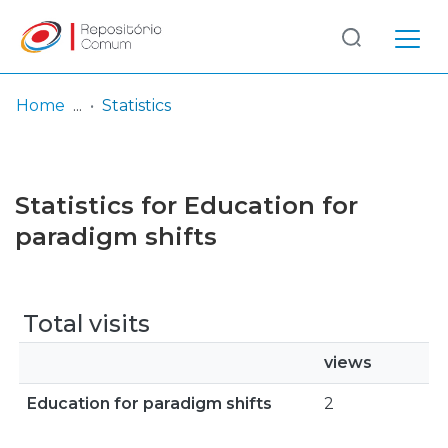
Log
(current)
In
Home
Statistics
Communities
& Collections
Statistics for Education for
Browse repository
paradigm shifts
Entities
Total visits
views
Education for paradigm shifts
2