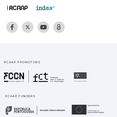
RCAAP PROMOTORS
Fundação para a Ciência
Universidade
RCAAP FUNDERS
República Portuguesa · M
União