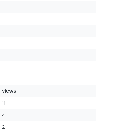
views
11
4
2