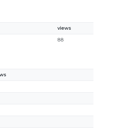
views
88
ews