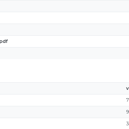
.pdf
v
9
3