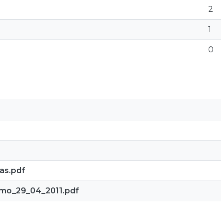
2
1
0
cas.pdf
mo_29_04_2011.pdf