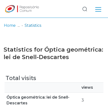
Log
(current)
In
Home
Statistics
Communities
& Collections
Statistics for Óptica geométrica:
Browse repository
lei de Snell-Descartes
Entities
Total visits
views
Óptica geométrica: lei de Snell-
3
Descartes