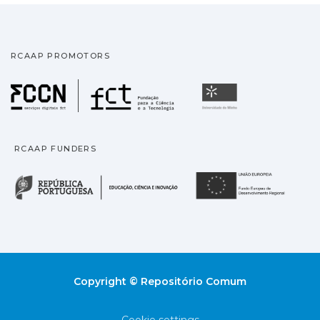
RCAAP PROMOTORS
Fundação para a Ciência
Universidade
RCAAP FUNDERS
República Portuguesa · M
União
Copyright © Repositório Comum