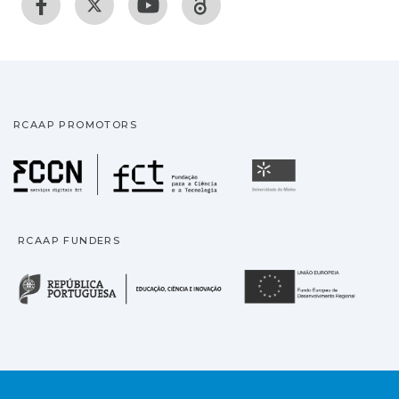
RCAAP PROMOTORS
Fundação para a Ciência
Universidade
RCAAP FUNDERS
República Portuguesa · M
União