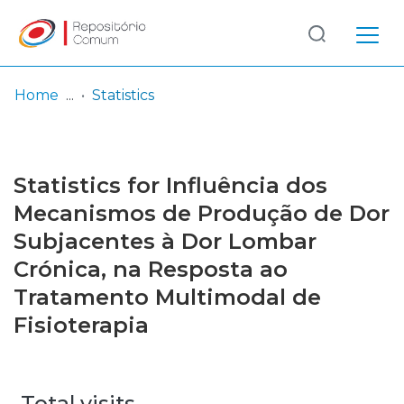
Log
(current)
In
Home
Statistics
Communities
& Collections
Statistics for Influência dos
Browse repository
Mecanismos de Produção de Dor
Subjacentes à Dor Lombar
Entities
Crónica, na Resposta ao
Tratamento Multimodal de
Fisioterapia
Total visits