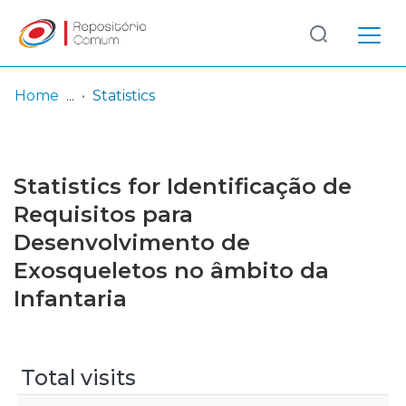
Log
(current)
In
Home
Statistics
Communities
& Collections
Statistics for Identificação de
Browse repository
Requisitos para
Desenvolvimento de
Entities
Exosqueletos no âmbito da
Infantaria
Total visits