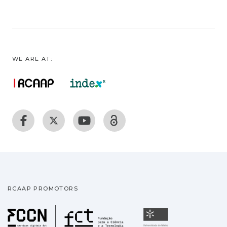
WE ARE AT:
RCAAP PROMOTORS
Fundação para a Ciência
Universidade