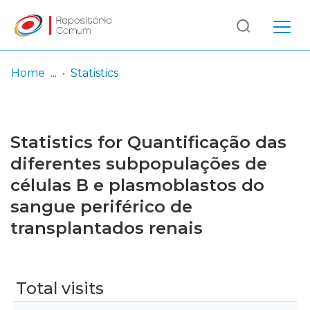
Log
(current)
In
Home
Statistics
Communities
& Collections
Statistics for Quantificação das
Browse repository
diferentes subpopulações de
células B e plasmoblastos do
Entities
sangue periférico de
transplantados renais
Total visits