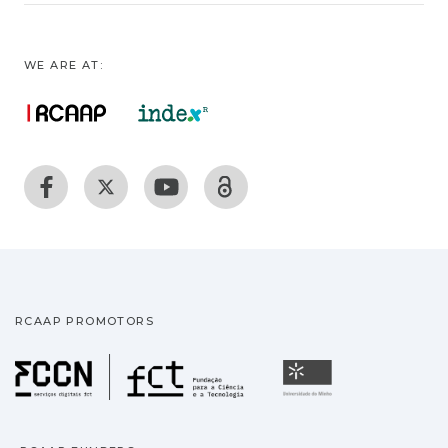
WE ARE AT:
RCAAP PROMOTORS
Fundação para a Ciência
Universidade