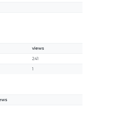
views
241
1
iews