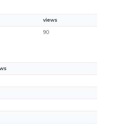
views
90
ews