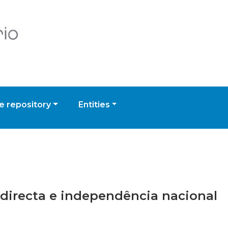
 repository
Entities
indirecta e independência nacional