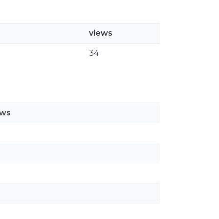
views
34
ews