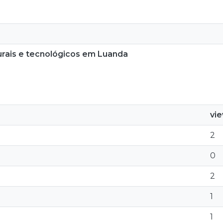
urais e tecnológicos em Luanda
vi
2
0
2
1
1