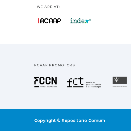
WE ARE AT:
RCAAP PROMOTORS
Fundação pa
U
Copyright © Repositório Comum