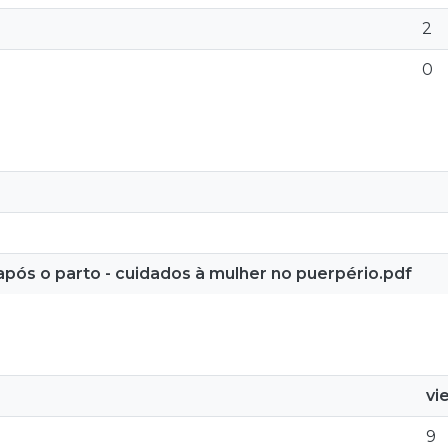
2
0
pós o parto - cuidados à mulher no puerpério.pdf
vi
9