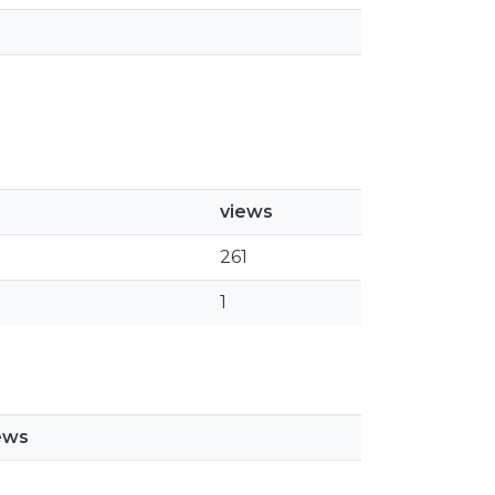
views
261
1
ews