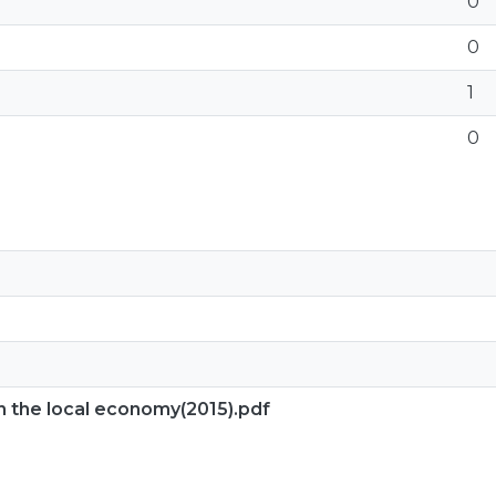
0
0
1
0
on the local economy(2015).pdf