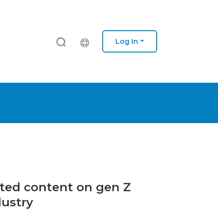
Log In
ated content on gen Z
dustry