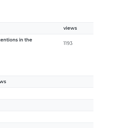
views
entions in the
1193
ews