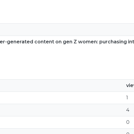
ser-generated content on gen Z women: purchasing int
vi
1
4
0