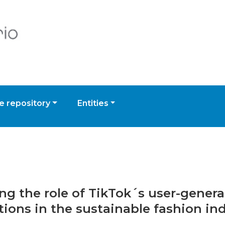
 repository
Entities
ing the role of TikTok´s user-gener
ons in the sustainable fashion in