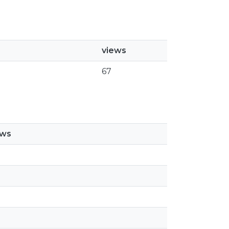
views
67
ews