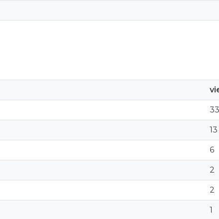
v
3
13
6
2
2
1