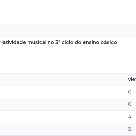
atividade musical no 3º ciclo do ensino básico
vi
0
0
4
3