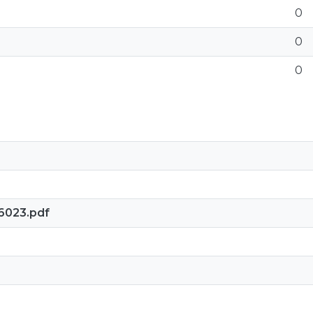
0
0
0
6023.pdf