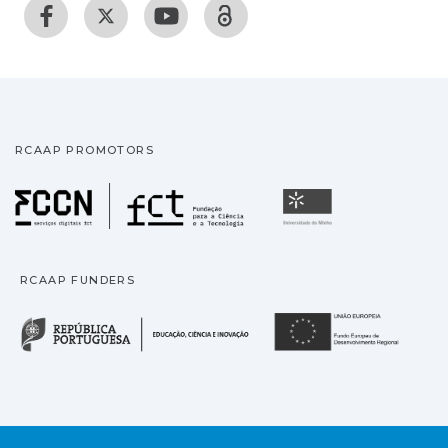
RCAAP PROMOTORS
Fundação para a Ciência
Universidade
RCAAP FUNDERS
República Portuguesa · M
União