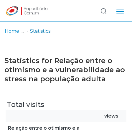
Log
(current)
In
Home
Statistics
Communities
& Collections
Statistics for Relação entre o
Browse repository
otimismo e a vulnerabilidade ao
stress na população adulta
Entities
Total visits
views
Relação entre o otimismo e a