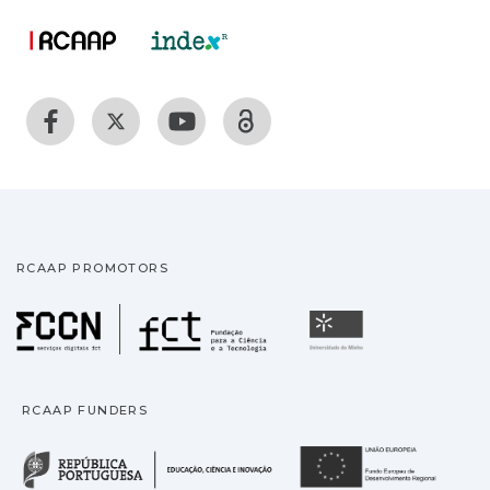
RCAAP PROMOTORS
Fundação para a Ciência
Universidade
RCAAP FUNDERS
República Portuguesa · M
União