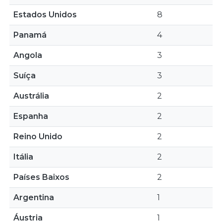
Estados Unidos
8
Panamá
4
Angola
3
Suíça
3
Austrália
2
Espanha
2
Reino Unido
2
Itália
2
Países Baixos
2
Argentina
1
Áustria
1