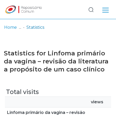
Log
(current)
In
Home
Statistics
Communities
& Collections
Statistics for Linfoma primário
Browse repository
da vagina – revisão da literatura
a propósito de um caso clínico
Entities
Total visits
views
Linfoma primário da vagina – revisão