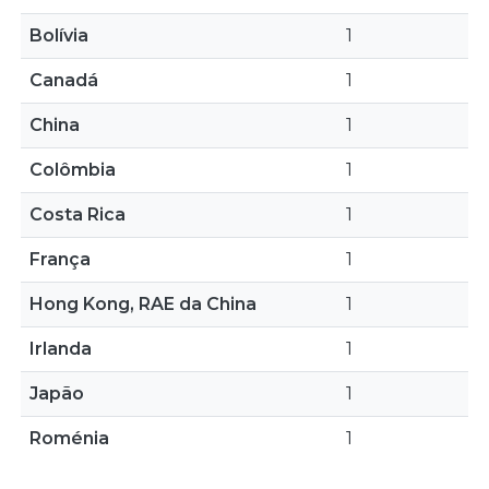
Bolívia
1
Canadá
1
China
1
Colômbia
1
Costa Rica
1
França
1
Hong Kong, RAE da China
1
Irlanda
1
Japão
1
Roménia
1