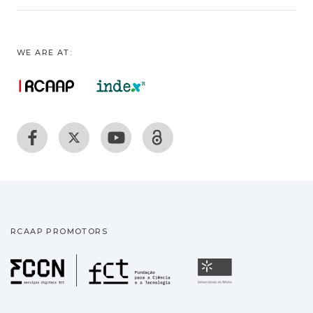
WE ARE AT:
RCAAP PROMOTORS
Fundação para a Ciência
Universidade