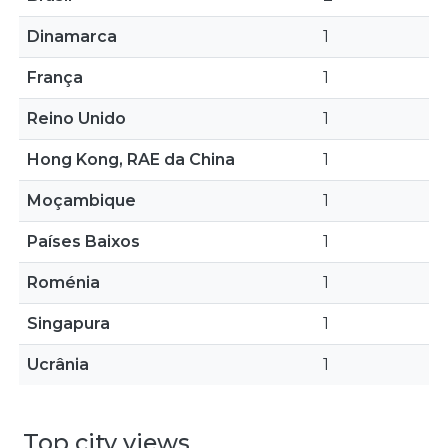
Dinamarca
1
França
1
Reino Unido
1
Hong Kong, RAE da China
1
Moçambique
1
Países Baixos
1
Roménia
1
Singapura
1
Ucrânia
1
Top city views