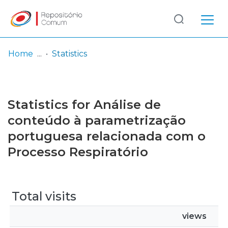
Log
(current)
In
Home
Statistics
Communities
& Collections
Statistics for Análise de
Browse repository
conteúdo à parametrização
portuguesa relacionada com o
Entities
Processo Respiratório
Total visits
views