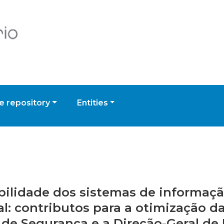
 repository
Entities
rabilidade dos sistemas de informa
nal: contributos para a otimização 
s de Segurança e a Direção-Geral de