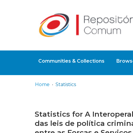
Communities & Collections
Browse
Home
Statistics
Statistics for A Interope
das leis de política crimi
entre as Forças e Serviço