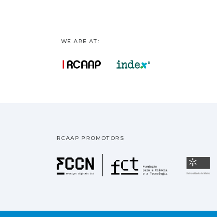
WE ARE AT:
RCAAP PROMOTORS
Fundação pa
U