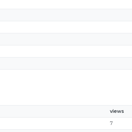
views
7