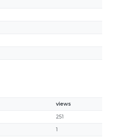
views
251
1