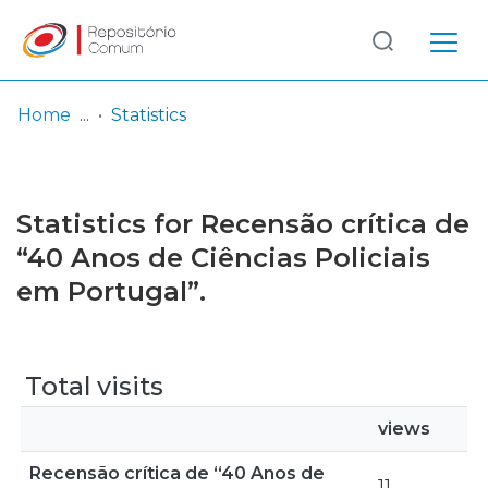
Log
(current)
In
Home
Statistics
Communities
& Collections
Statistics for Recensão crítica de
Browse repository
“40 Anos de Ciências Policiais
em Portugal”.
Entities
Total visits
views
Recensão crítica de “40 Anos de
11