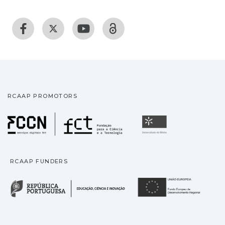
RCAAP PROMOTORS
Fundação para a Ciência
Universidade
RCAAP FUNDERS
República Portuguesa · M
União