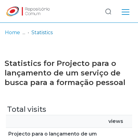
Log
(current)
In
Home
Statistics
Communities
& Collections
Statistics for Projecto para o
Browse repository
lançamento de um serviço de
busca para a formação pessoal
Entities
Total visits
views
Projecto para o lançamento de um