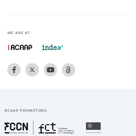
WE ARE AT:
RCAAP PROMOTORS
Fundação para a Ciência
Universidade