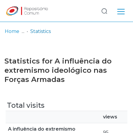
Log
(current)
In
Home
Statistics
Communities
& Collections
Statistics for A influência do
Browse repository
extremismo ideológico nas
Forças Armadas
Entities
Total visits
views
A influência do extremismo
95