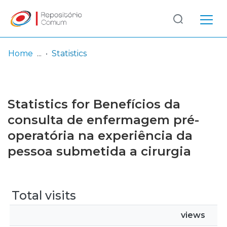
Log
(current)
In
Home
Statistics
Communities
& Collections
Statistics for Benefícios da
Browse repository
consulta de enfermagem pré-
operatória na experiência da
Entities
pessoa submetida a cirurgia
Total visits
views