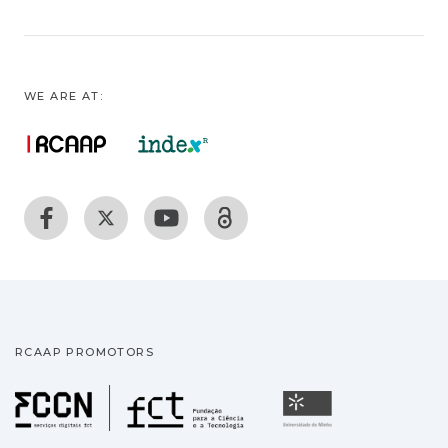
WE ARE AT:
RCAAP PROMOTORS
Fundação para a Ciência
Universidade