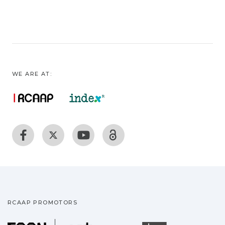
WE ARE AT:
RCAAP PROMOTORS
Fundação para a Ciência