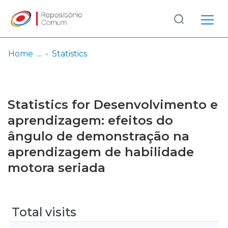
Log
(current)
In
Home
Statistics
Communities
& Collections
Statistics for Desenvolvimento e
Browse repository
aprendizagem: efeitos do
ângulo de demonstração na
Entities
aprendizagem de habilidade
motora seriada
Total visits