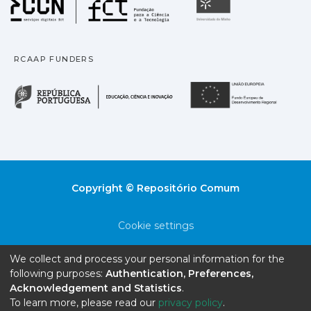
Universidade
RCAAP FUNDERS
República Portuguesa · M
União
Copyright © Repositório Comum
Cookie settings
Privacy policy
We collect and process your personal information for the
following purposes:
Authentication, Preferences,
End User Agreement
Acknowledgement and Statistics
.
To learn more, please read our
privacy policy
.
Send Feedback