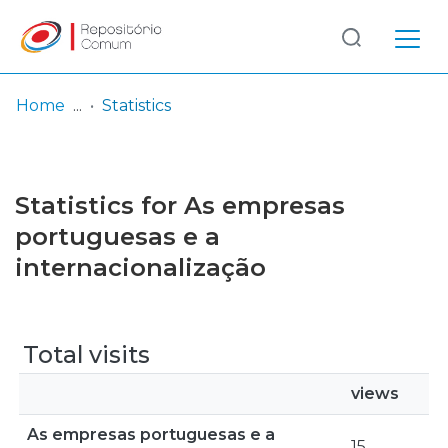
Log
(current)
In
Home
Statistics
Communities
& Collections
Statistics for As empresas
Browse repository
portuguesas e a
internacionalização
Entities
Total visits
views
As empresas portuguesas e a
15