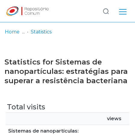
Log
(current)
In
Home
Statistics
Communities
& Collections
Statistics for Sistemas de
Browse repository
nanopartículas: estratégias para
superar a resistência bacteriana
Entities
Total visits
views
Sistemas de nanopartículas: