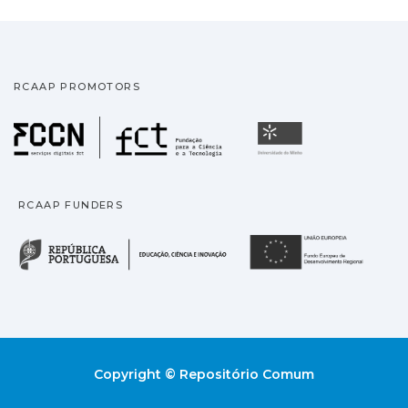
RCAAP PROMOTORS
Fundação para a Ciência
Universidade
RCAAP FUNDERS
República Portuguesa · M
União
Copyright © Repositório Comum