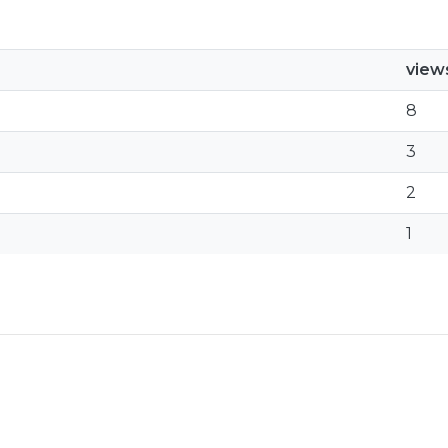
view
8
3
2
1