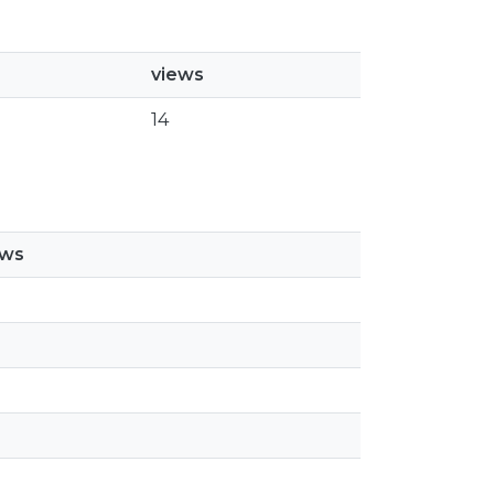
views
14
ews