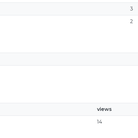
3
2
views
14