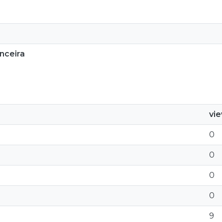
nceira
vi
0
0
0
0
9