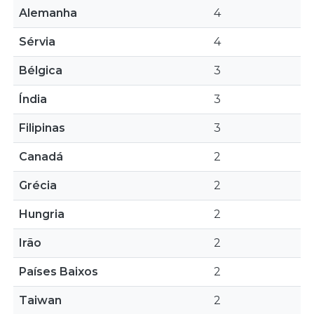
Alemanha
4
Sérvia
4
Bélgica
3
Índia
3
Filipinas
3
Canadá
2
Grécia
2
Hungria
2
Irão
2
Países Baixos
2
Taiwan
2