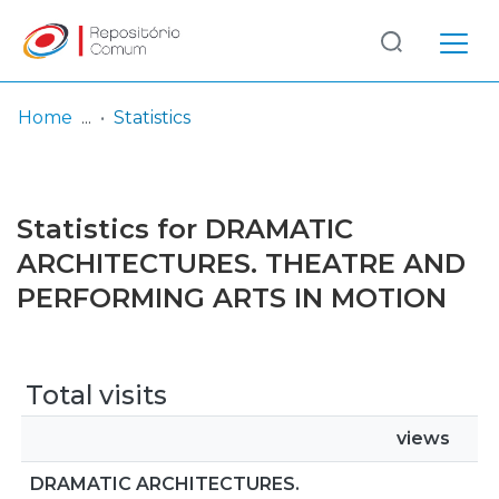
Log
(current)
In
Home
Statistics
Communities
& Collections
Statistics for DRAMATIC
Browse repository
ARCHITECTURES. THEATRE AND
PERFORMING ARTS IN MOTION
Entities
Total visits
views
DRAMATIC ARCHITECTURES.