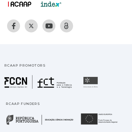
RCAAP PROMOTORS
Fundação para a Ciência
Universidade
RCAAP FUNDERS
República Portuguesa · M
União