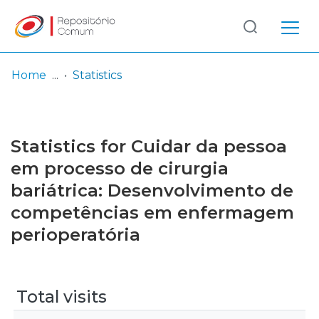
Log
(current)
In
Home
Statistics
Communities
& Collections
Statistics for Cuidar da pessoa
Browse repository
em processo de cirurgia
bariátrica: Desenvolvimento de
Entities
competências em enfermagem
perioperatória
Total visits