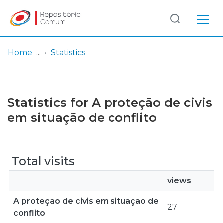
Log
(current)
In
Home
Statistics
Communities
& Collections
Statistics for A proteção de civis
Browse repository
em situação de conflito
Entities
Total visits
views
A proteção de civis em situação de
27
conflito