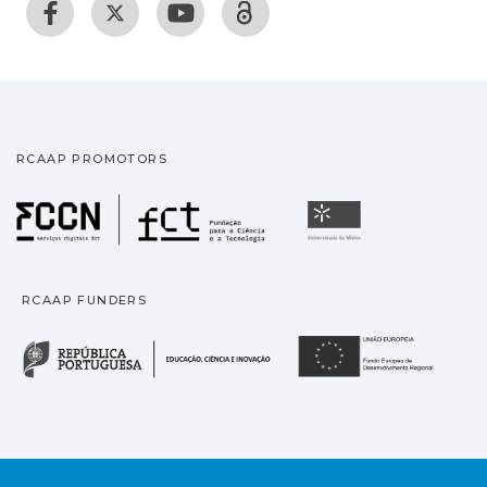
RCAAP PROMOTORS
Fundação para a Ciência
Universidade
RCAAP FUNDERS
República Portuguesa · M
União