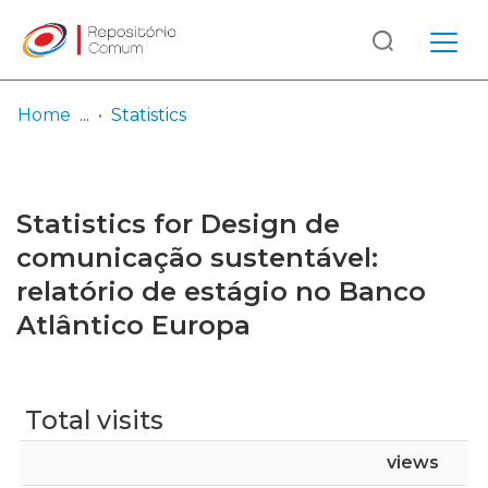
Log
(current)
In
Home
Statistics
Communities
& Collections
Statistics for Design de
Browse repository
comunicação sustentável:
relatório de estágio no Banco
Entities
Atlântico Europa
Total visits
views