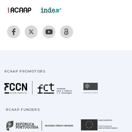
RCAAP PROMOTORS
Fundação para a Ciência
Universidade
RCAAP FUNDERS
República Portuguesa · M
União