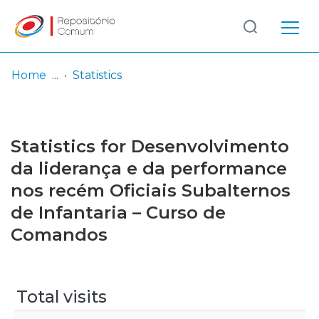
Log
(current)
In
Home
Statistics
Communities
& Collections
Statistics for Desenvolvimento
Browse repository
da liderança e da performance
nos recém Oficiais Subalternos
Entities
de Infantaria – Curso de
Comandos
Total visits