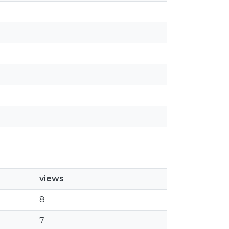
views
8
7