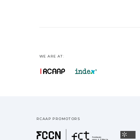
WE ARE AT:
RCAAP PROMOTORS
Fundação pa
U