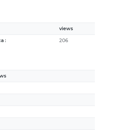
views
a :
206
ews