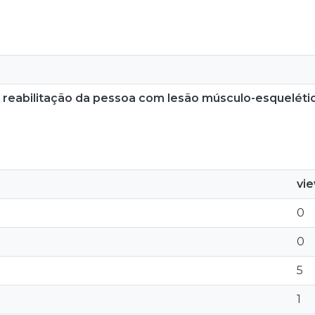
 reabilitação da pessoa com lesão músculo-esquelétic
vi
0
0
5
1