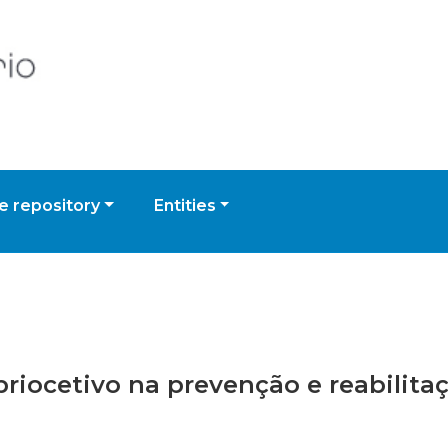
 repository
Entities
opriocetivo na prevenção e reabilit