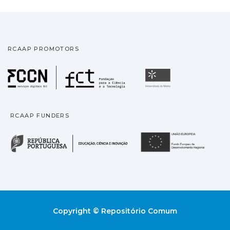
RCAAP PROMOTORS
Fundação para a Ciência
Universidade
RCAAP FUNDERS
República Portuguesa · M
União
Copyright © Repositório Comum