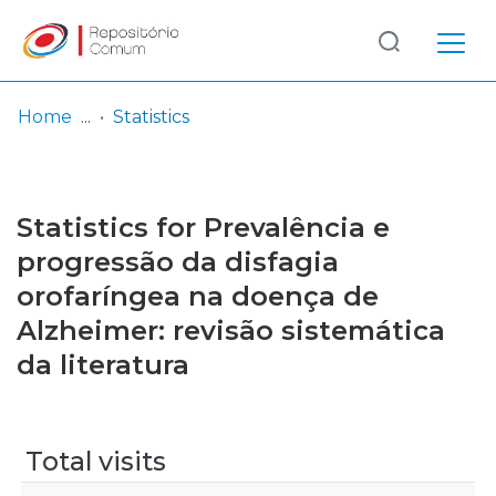
Log
(current)
In
Home
Statistics
Communities
& Collections
Statistics for Prevalência e
Browse repository
progressão da disfagia
orofaríngea na doença de
Entities
Alzheimer: revisão sistemática
da literatura
Total visits