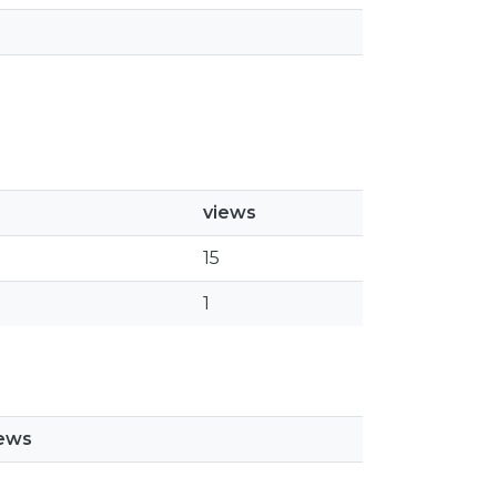
views
15
1
iews