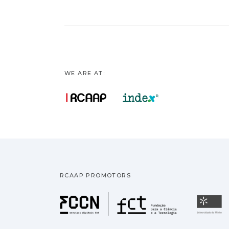
WE ARE AT:
RCAAP PROMOTORS
Fundação pa
U