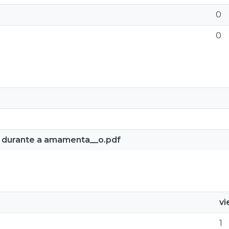
0
0
 durante a amamenta__o.pdf
v
1