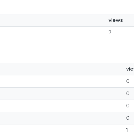
views
7
vi
0
0
0
0
1