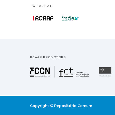
WE ARE AT:
RCAAP PROMOTORS
Fundação pa
U
Copyright © Repositório Comum