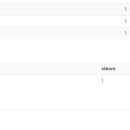
1
1
1
views
1