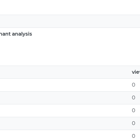
nant analysis
vi
0
0
0
0
0