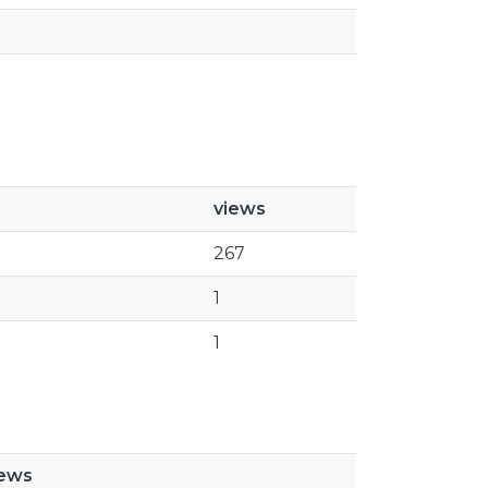
views
267
1
1
iews