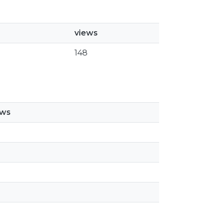
views
148
ews