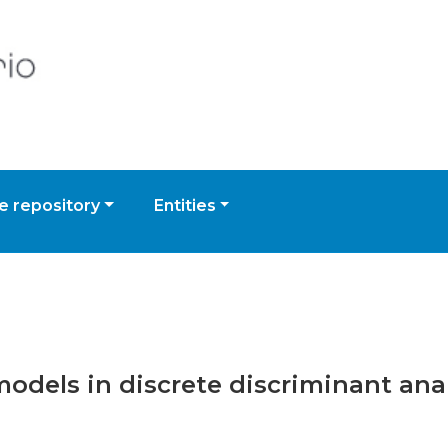
 repository
Entities
models in discrete discriminant ana