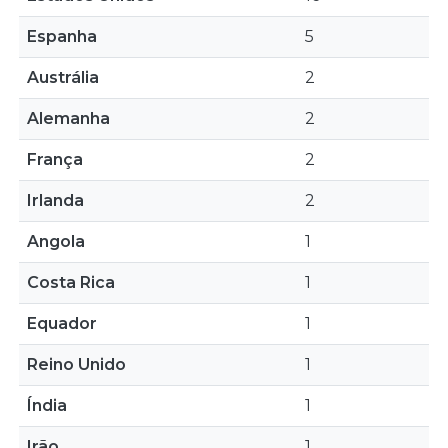
Espanha
5
Austrália
2
Alemanha
2
França
2
Irlanda
2
Angola
1
Costa Rica
1
Equador
1
Reino Unido
1
Índia
1
Irão
1