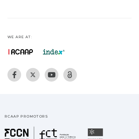
WE ARE AT:
RCAAP PROMOTORS
Fundação para a Ciência
Universidade