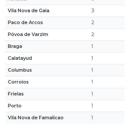
Vila Nova de Gaia
3
Paco de Arcos
2
Póvoa de Varzim
2
Braga
1
Calatayud
1
Columbus
1
Corroios
1
Frielas
1
Porto
1
Vila Nova de Famalicao
1