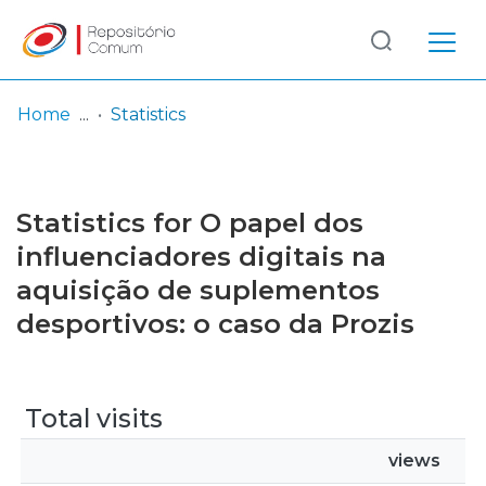
Log
(current)
In
Home
Statistics
Communities
& Collections
Statistics for O papel dos
Browse repository
influenciadores digitais na
aquisição de suplementos
Entities
desportivos: o caso da Prozis
Total visits
views