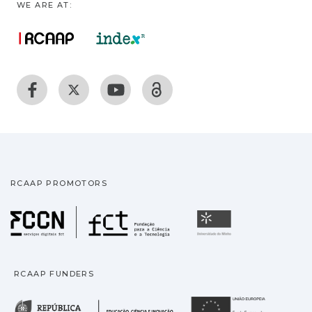
WE ARE AT:
RCAAP PROMOTORS
Fundação para a Ciência
Universidade
RCAAP FUNDERS
República Portuguesa · M
União