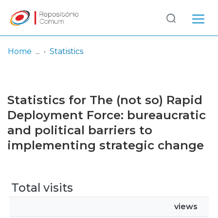
Log
(current)
In
Home
Statistics
Communities
& Collections
Statistics for The (not so) Rapid
Browse repository
Deployment Force: bureaucratic
and political barriers to
Entities
implementing strategic change
Total visits
views