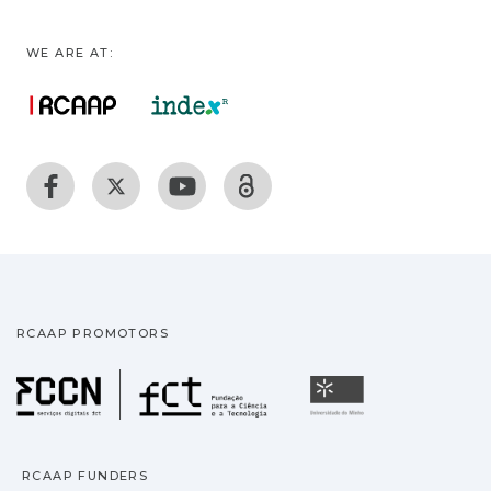
WE ARE AT:
RCAAP PROMOTORS
Fundação para a Ciência
Universidade
RCAAP FUNDERS