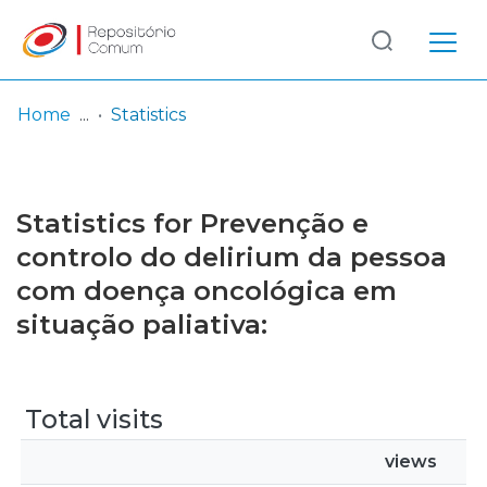
Log
(current)
In
Home
Statistics
Communities
& Collections
Statistics for Prevenção e
Browse repository
controlo do delirium da pessoa
com doença oncológica em
Entities
situação paliativa:
Total visits
views