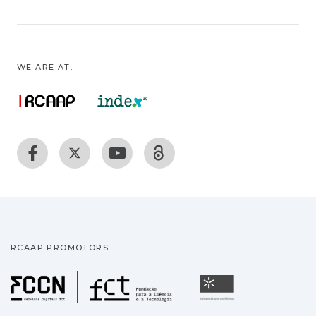
WE ARE AT:
RCAAP PROMOTORS
Fundação para a Ciência
Universidade