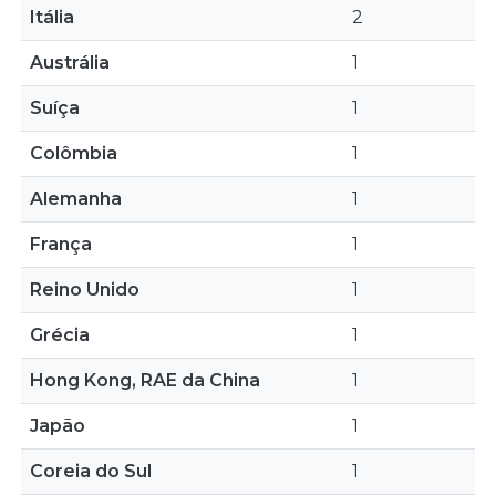
Itália
2
Austrália
1
Suíça
1
Colômbia
1
Alemanha
1
França
1
Reino Unido
1
Grécia
1
Hong Kong, RAE da China
1
Japão
1
Coreia do Sul
1