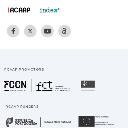
RCAAP PROMOTORS
Fundação para a Ciência
Universidade
RCAAP FUNDERS
República Portuguesa · M
União