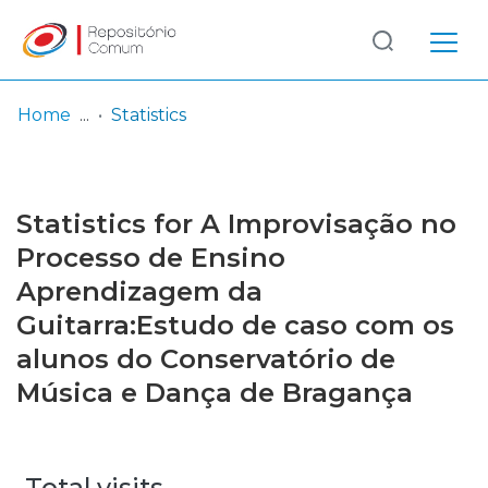
Log
(current)
In
Home
Statistics
Communities
& Collections
Statistics for A Improvisação no
Browse repository
Processo de Ensino
Aprendizagem da
Entities
Guitarra:Estudo de caso com os
alunos do Conservatório de
Música e Dança de Bragança
Total visits