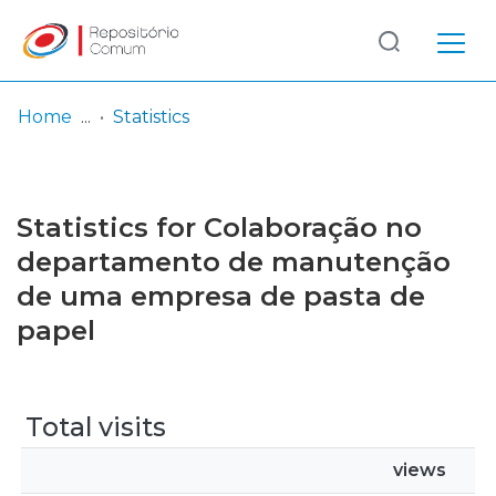
Log
(current)
In
Home
Statistics
Communities
& Collections
Statistics for Colaboração no
Browse repository
departamento de manutenção
de uma empresa de pasta de
Entities
papel
Total visits
views