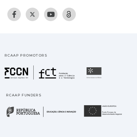
RCAAP PROMOTORS
Fundação para a Ciência
Universidade
RCAAP FUNDERS
República Portuguesa · M
União