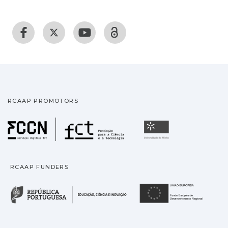
RCAAP PROMOTORS
Fundação para a Ciência
Universidade
RCAAP FUNDERS
República Portuguesa · M
União