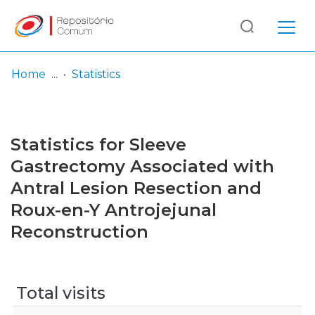
Log
(current)
In
Home
Statistics
Communities
& Collections
Statistics for Sleeve
Browse repository
Gastrectomy Associated with
Antral Lesion Resection and
Entities
Roux-en-Y Antrojejunal
Reconstruction
Total visits