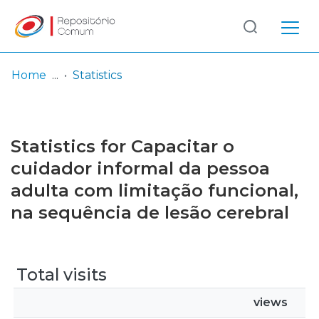
Log
(current)
In
Home
Statistics
Communities
& Collections
Statistics for Capacitar o
Browse repository
cuidador informal da pessoa
adulta com limitação funcional,
Entities
na sequência de lesão cerebral
Total visits
views