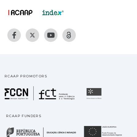
RCAAP PROMOTORS
Fundação para a Ciência
Universidade
RCAAP FUNDERS
República Portuguesa · M
União