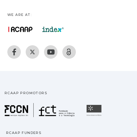
WE ARE AT:
RCAAP PROMOTORS
Fundação para a Ciência
Universidade
RCAAP FUNDERS