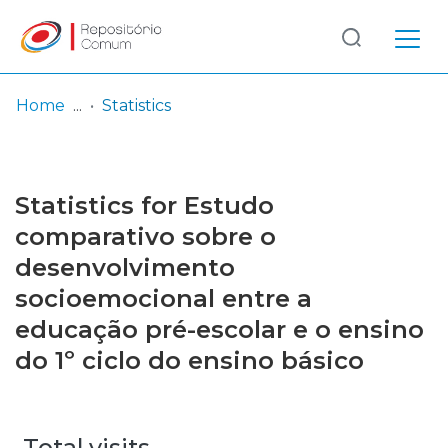
Log
(current)
In
Home
Statistics
Communities
& Collections
Statistics for Estudo
Browse repository
comparativo sobre o
desenvolvimento
Entities
socioemocional entre a
educação pré-escolar e o ensino
do 1º ciclo do ensino básico
Total visits