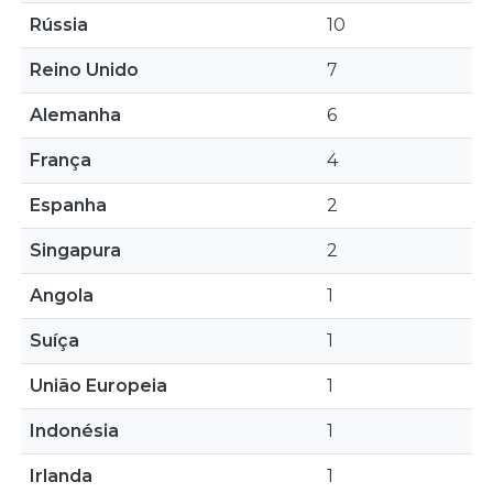
Rússia
10
Reino Unido
7
Alemanha
6
França
4
Espanha
2
Singapura
2
Angola
1
Suíça
1
União Europeia
1
Indonésia
1
Irlanda
1