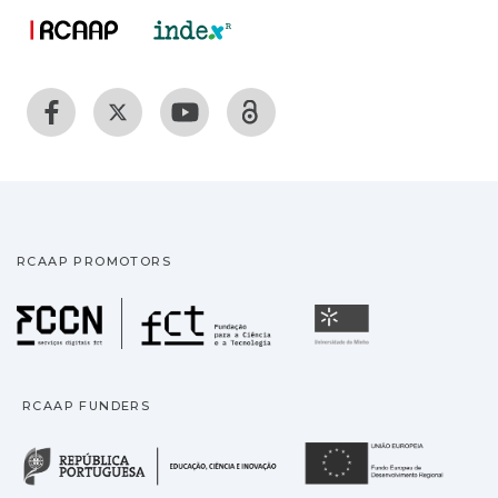
RCAAP PROMOTORS
Fundação para a Ciência
Universidade
RCAAP FUNDERS
República Portuguesa · M
União