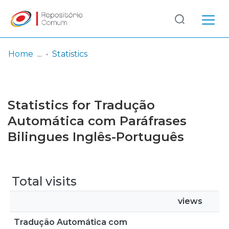
Log
(current)
In
Home
Statistics
Communities
& Collections
Statistics for Tradução
Browse repository
Automática com Paráfrases
Bilingues Inglês-Português
Entities
Total visits
views
Tradução Automática com