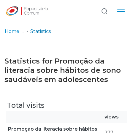
Log
(current)
In
Home
Statistics
Communities
& Collections
Statistics for Promoção da
Browse repository
literacia sobre hábitos de sono
saudáveis em adolescentes
Entities
Total visits
views
Promoção da literacia sobre hábitos
277