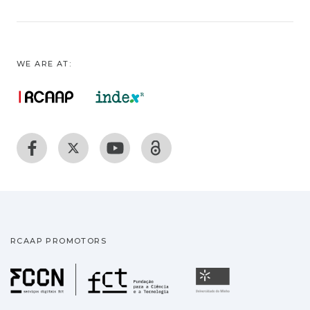
WE ARE AT:
RCAAP PROMOTORS
Fundação para a Ciência
Universidade